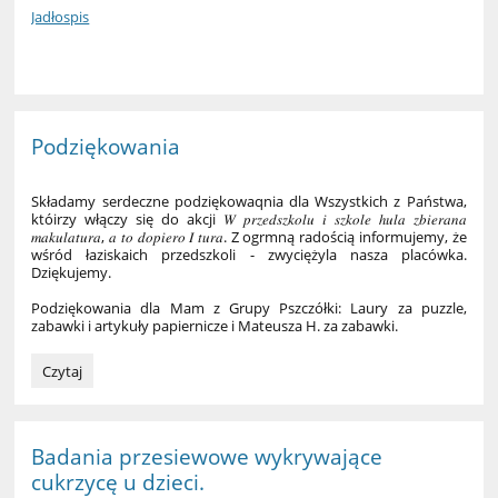
Jadłospis
Podziękowania
Składamy serdeczne podziękowaqnia dla Wszystkich z Państwa,
któirzy włączy się do akcji
𝑊 𝑝𝑟𝑧𝑒𝑑𝑠𝑧𝑘𝑜𝑙𝑢 𝑖 𝑠𝑧𝑘𝑜𝑙𝑒 ℎ𝑢𝑙𝑎 𝑧𝑏𝑖𝑒𝑟𝑎𝑛𝑎
𝑚𝑎𝑘𝑢𝑙𝑎𝑡𝑢𝑟𝑎, 𝑎 𝑡𝑜 𝑑𝑜𝑝𝑖𝑒𝑟𝑜 𝐼 𝑡𝑢𝑟𝑎. Z ogrmną radością informujemy, że
wśród łaziskaich przedszkoli - zwyciężyla nasza placówka.
Dziękujemy.
Podziękowania dla Mam z Grupy Pszczółki: Laury za puzzle,
zabawki i artykuły papiernicze i Mateusza H. za zabawki.
Podziękowania:
Czytaj
Badania przesiewowe wykrywające
cukrzycę u dzieci.