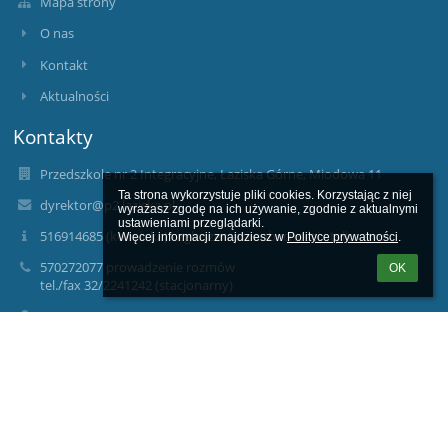
Mapa strony
O nas
Kontakt
Aktualności
Kontakty
Przedszkole nr 2 Integracyjne, Łaziska Górne, Miodowa 11
Ta strona wykorzystuje pliki cookies. Korzystając z niej 
dyrektor@p2.laziska.pl
wyrażasz zgodę na ich używanie, zgodnie z aktualnymi 
ustawieniami przeglądarki.

516914685 (komórka) - zgłoszenia nieobecności - tylko sms
Więcej informacji znajdziesz w 
Polityce prywatności
.
570272077 prowadzenie rozmów
OK
tel./fax 32/2241242 (stacjonarny)
Miodowa
43-170 Łaziska Górne
Poland
p2/Skrytka/Domyślna
sekretariat@p2.laziska.pl