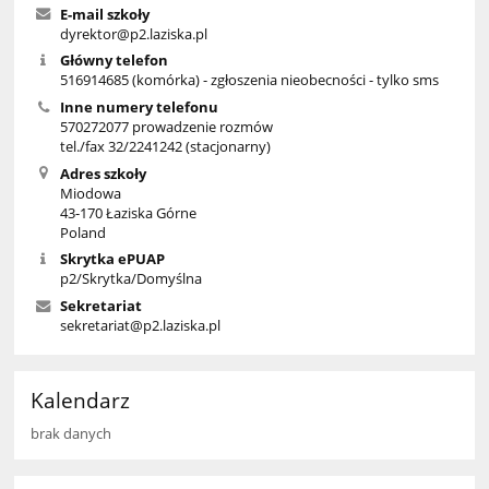
E-mail szkoły
dyrektor@p2.laziska.pl
Główny telefon
516914685 (komórka) - zgłoszenia nieobecności - tylko sms
Inne numery telefonu
570272077 prowadzenie rozmów
tel./fax 32/2241242 (stacjonarny)
Adres szkoły
Miodowa
43-170 Łaziska Górne
Poland
Skrytka ePUAP
p2/Skrytka/Domyślna
Sekretariat
sekretariat@p2.laziska.pl
Kalendarz
brak danych