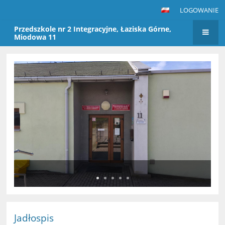
LOGOWANIE
Przedszkole nr 2 Integracyjne, Łaziska Górne,
Miodowa 11
Strona
główna
Jadłospis