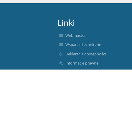
Linki
Webmaster
Wsparcie techniczne
Deklaracja dostępności
Informacje prawne
Polityka prywatności
Metryczka
Mapa strony
O nas
Kontakt
Aktualności