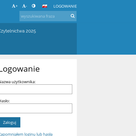
+
-
LOGOWANIE
zytelnictwa 2025
Logowanie
Nazwa użytkownika:
Hasło:
Zapomniałem loginu lub hasła