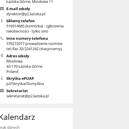
Łaziska Górne, Miodowa 11
E-mail szkoły
dyrektor@p2.laziska.pl
Główny telefon
516914685 (komórka) - zgłoszenia
nieobecności - tylko sms
Inne numery telefonu
570272077 prowadzenie rozmów
tel./fax 32/2241242 (stacjonarny)
Adres szkoły
Miodowa
43-170 Łaziska Górne
Poland
Skrytka ePUAP
p2/Skrytka/Domyślna
Sekretariat
sekretariat@p2.laziska.pl
Kalendarz
brak danych