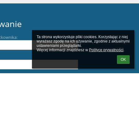
wanie
tkownika:
Ta strona wykorzystuje pliki cookies. Korzystając z niej 
wyrażasz zgodę na ich używanie, zgodnie z aktualnymi 
ustawieniami przeglądarki.

Więcej informacji znajdziesz w 
Polityce prywatności
.
OK
m loginu lub hasła