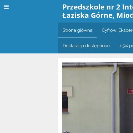
Przedszkole nr 2 In
Łaziska Górne, Mio
Strona główna
Cyfrowi Eksper
Deklaracja dostępności
1,5% p
Strona
główna