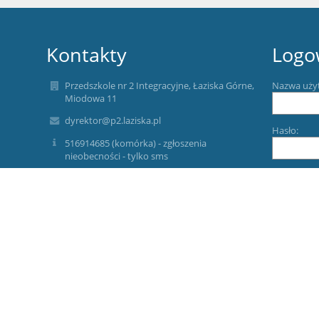
Kontakty
Logo
Przedszkole nr 2 Integracyjne, Łaziska Górne,
Nazwa uży
Miodowa 11
dyrektor@p2.laziska.pl
Hasło:
516914685 (komórka) - zgłoszenia
nieobecności - tylko sms
570272077 prowadzenie rozmów
tel./fax 32/2241242 (stacjonarny)
Zapomniałe
Miodowa
43-170 Łaziska Górne
Poland
p2/Skrytka/Domyślna
sekretariat@p2.laziska.pl