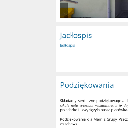
Jadłospis
Jadłospis
Podziękowania
Składamy serdeczne podziękowaqnia dla
𝑠𝑧𝑘𝑜𝑙𝑒 ℎ𝑢𝑙𝑎 𝑧𝑏𝑖𝑒𝑟𝑎𝑛𝑎 𝑚𝑎𝑘𝑢𝑙𝑎𝑡𝑢
przedszkoli - zwyciężyla nasza placówka
Podziękowania dla Mam z Grupy Pszczółk
za zabawki.