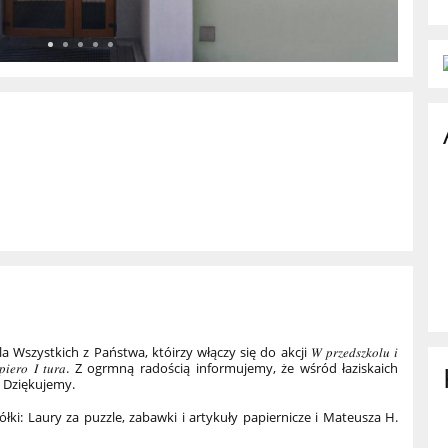
 Wszystkich z Państwa, któirzy włączy się do akcji
𝑊 𝑝𝑟𝑧𝑒𝑑𝑠𝑧𝑘𝑜𝑙𝑢 𝑖
𝑟𝑎, 𝑎 𝑡𝑜 𝑑𝑜𝑝𝑖𝑒𝑟𝑜 𝐼 𝑡𝑢𝑟𝑎. Z ogrmną radością informujemy, że wśród łaziskaich
. Dziękujemy.
i: Laury za puzzle, zabawki i artykuły papiernicze i Mateusza H.